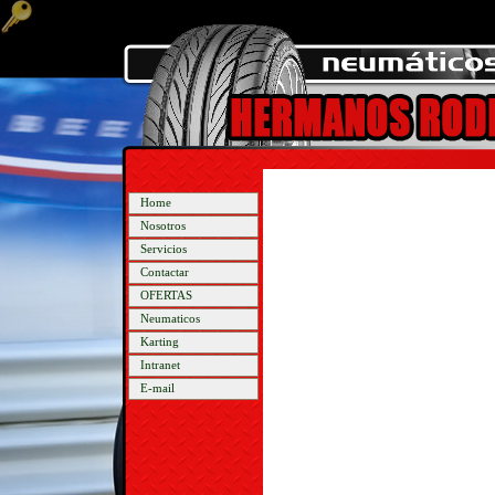
Home
Nosotros
Servicios
Contactar
OFERTAS
Neumaticos
Karting
Intranet
E-mail