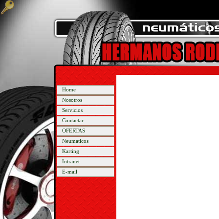
Home
Nosotros
Servicios
Contactar
OFERTAS
Neumaticos
Karting
Intranet
E-mail