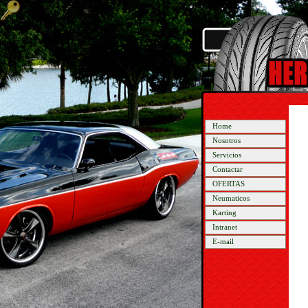
Home
Nosotros
Servicios
Contactar
OFERTAS
Neumaticos
Karting
Intranet
E-mail